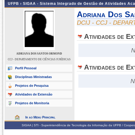
UFPB ›
SIGAA - Sistema Integrado de Gestão de Atividades Ac
Adriana Dos S
DCIJ - CCJ - DEPA
Atividades de E
N
ADRIANA DOS SANTOS ORMOND
CCJ - DEPARTAMENTO DE CIÊNCIAS JURÍDICAS
Atividades de Ex
Perfil Pessoal
Disciplinas Ministradas
N
Projetos de Pesquisa
Atividades de Extensão
Projetos de Monitoria
Ir ao Menu Principal
SIGAA | STI - Superintendência de Tecnologia da Informação da UFPB / Coope