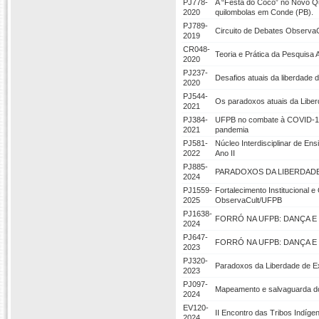
PJ778-
A “Festa do Coco” no Novo Qu
2020
quilombolas em Conde (PB).
PJ789-
Circuito de Debates ObservaC
2019
CR048-
Teoria e Prática da Pesquisa 
2020
PJ237-
Desafios atuais da liberdade 
2020
PJ544-
Os paradoxos atuais da Libe
2021
PJ384-
UFPB no combate à COVID-19:
2021
pandemia
PJ581-
Núcleo Interdisciplinar de E
2022
Ano II
PJ885-
PARADOXOS DA LIBERDAD
2024
PJ1559-
Fortalecimento Institucional 
2025
ObservaCult/UFPB
PJ1638-
FORRÓ NA UFPB: DANÇA E 
2024
PJ647-
FORRÓ NA UFPB: DANÇA E
2023
PJ320-
Paradoxos da Liberdade de 
2023
PJ097-
Mapeamento e salvaguarda d
2024
EV120-
II Encontro das Tribos Indíg
2024