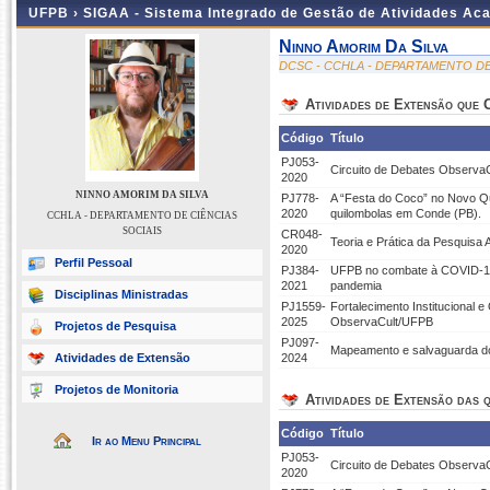
UFPB ›
SIGAA - Sistema Integrado de Gestão de Atividades Ac
Ninno Amorim Da Silva
DCSC - CCHLA - DEPARTAMENTO DE
Atividades de Extensão que
Código
Título
PJ053-
Circuito de Debates ObservaCu
2020
NINNO AMORIM DA SILVA
PJ778-
A “Festa do Coco” no Novo Qu
2020
quilombolas em Conde (PB).
CCHLA - DEPARTAMENTO DE CIÊNCIAS
SOCIAIS
CR048-
Teoria e Prática da Pesquisa 
2020
Perfil Pessoal
PJ384-
UFPB no combate à COVID-19:
2021
pandemia
Disciplinas Ministradas
PJ1559-
Fortalecimento Institucional 
2025
ObservaCult/UFPB
Projetos de Pesquisa
PJ097-
Mapeamento e salvaguarda d
Atividades de Extensão
2024
Projetos de Monitoria
Atividades de Extensão das q
Código
Título
Ir ao Menu Principal
PJ053-
Circuito de Debates ObservaCu
2020