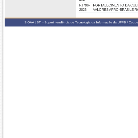
PJ796-
FORTALECIMENTO DA CULT
2023
VALORES AFRO-BRASILEIR
SIGAA | STI - Superintendência de Tecnologia da Informação da UFPB / Coope