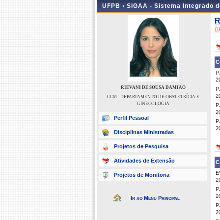
UFPB ›
SIGAA - Sistema Integrado 
R
D
C
P
2
RIEVANI DE SOUSA DAMIAO
P
2
CCM - DEPARTAMENTO DE OBSTETRÍCIA E
GINECOLOGIA
P
2
Perfil Pessoal
P
2
Disciplinas Ministradas
Projetos de Pesquisa
Atividades de Extensão
C
E
Projetos de Monitoria
2
P
2
Ir ao Menu Principal
P
2