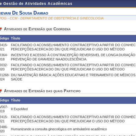
de Gestão de Atividades Acadêmicas
ievani De Sousa Damiao
POG - CCM - DEPARTAMENTO DE OBSTETRÍCIA E GINECOLOGIA
Atividades de Extensão que Coordena
ódigo
Título
J415-
FACILITANDO O ACONSELHAMENTO CONTRACEPTIVO A PARTIR DO CONHEC
021
PERCEPÇÕES ACERCA DO DIU QUE PREJUDICAM O USO DO MÉTODO
J364-
INCENTIVO E ACESSO À CONTRACEPÇÃO REVERSIVEL DE LONGA DURAÇÃ
018
PREVENÇÃO DE GRAVIDEZ NA ADOLESCÊNCIA.
J032-
FACILITANDO O ACONSELHAMENTO CONTRACEPTIVO A PARTIR DO CONHEC
020
PERCEPÇÕES ACERCA DO DIU QUE PREJUDICAM O USO DO MÉTODO
J1268-
DIU NA ATENÇÃO BÁSICA: AÇÕES EDUCATIVAS E TREINAMENTO DE MÉDICOS
024
SAÚDE
Atividades de Extensão das quais Participo
ódigo
Título
V007-
II ExpoMed
019
J415-
FACILITANDO O ACONSELHAMENTO CONTRACEPTIVO A PARTIR DO CONHEC
021
PERCEPÇÕES ACERCA DO DIU QUE PREJUDICAM O USO DO MÉTODO
J486-
Humanizando a consulta ginecológica em ambulatório acadêmico
020