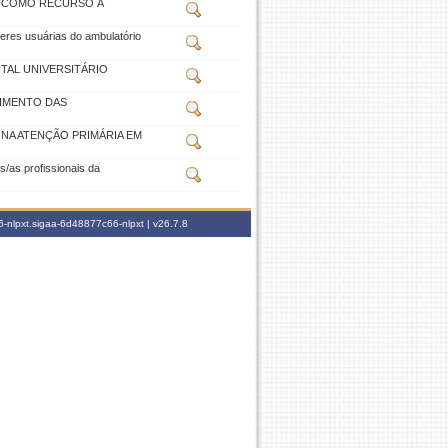
O COMO RECURSO À
heres usuárias do ambulatório
TAL UNIVERSITÁRIO
IMENTO DAS
 NA ATENÇÃO PRIMÁRIA EM
/as profissionais da
-nlpxt.sigaa-6d48877c66-nlpxt |
v26.7.8