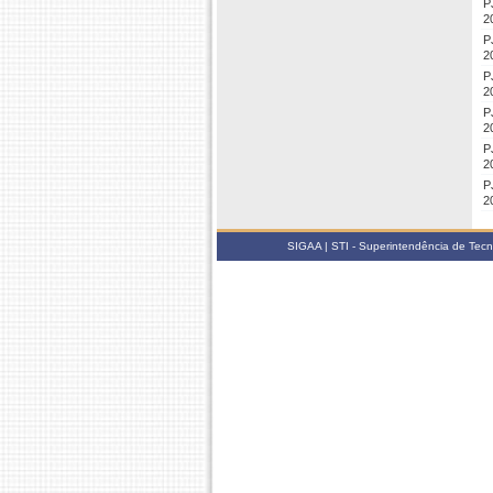
P
2
P
2
P
2
P
2
P
2
P
2
SIGAA | STI - Superintendência de Tec