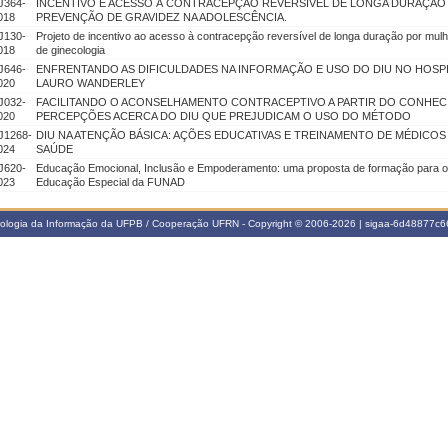
J364-
INCENTIVO E ACESSO À CONTRACEPÇÃO REVERSIVEL DE LONGA DURAÇÃ
018
PREVENÇÃO DE GRAVIDEZ NA ADOLESCÊNCIA.
J130-
Projeto de incentivo ao acesso à contracepção reversível de longa duração por mul
018
de ginecologia
J646-
ENFRENTANDO AS DIFICULDADES NA INFORMAÇÃO E USO DO DIU NO HOSPI
020
LAURO WANDERLEY
J032-
FACILITANDO O ACONSELHAMENTO CONTRACEPTIVO A PARTIR DO CONHEC
020
PERCEPÇÕES ACERCA DO DIU QUE PREJUDICAM O USO DO MÉTODO
J1268-
DIU NA ATENÇÃO BÁSICA: AÇÕES EDUCATIVAS E TREINAMENTO DE MÉDICOS
024
SAÚDE
J620-
Educação Emocional, Inclusão e Empoderamento: uma proposta de formação para os
023
Educação Especial da FUNAD
nologia da Informação da UFPB / Cooperação UFRN - Copyright © 2006-2026 | sigaa-6d48877c66