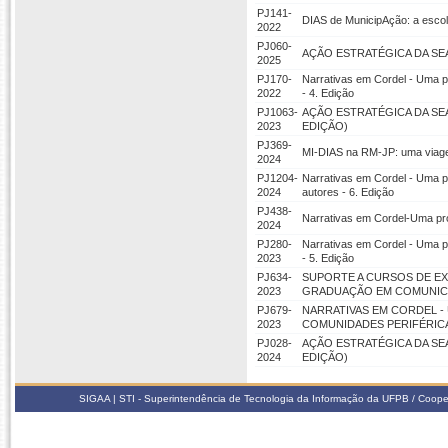
PJ141-
DIAS de MunicipAção: a esco
2022
PJ060-
AÇÃO ESTRATÉGICA DA SE
2025
PJ170-
Narrativas em Cordel - Uma 
2022
- 4. Edição
PJ1063-
AÇÃO ESTRATÉGICA DA SE
2023
EDIÇÃO)
PJ369-
MI-DIAS na RM-JP: uma viage
2024
PJ1204-
Narrativas em Cordel - Uma p
2024
autores - 6. Edição
PJ438-
Narrativas em Cordel-Uma pr
2024
PJ280-
Narrativas em Cordel - Uma 
2023
- 5. Edição
PJ634-
SUPORTE A CURSOS DE EX
2023
GRADUAÇÃO EM COMUNICAÇ
PJ679-
NARRATIVAS EM CORDEL 
2023
COMUNIDADES PERIFÉRICAS
PJ028-
AÇÃO ESTRATÉGICA DA SE
2024
EDIÇÃO)
SIGAA | STI - Superintendência de Tecnologia da Informação da UFPB / Coope