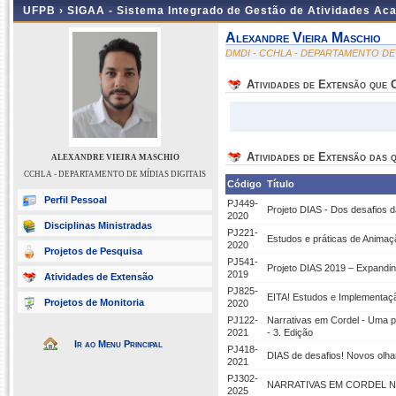
UFPB ›
SIGAA - Sistema Integrado de Gestão de Atividades Ac
Alexandre Vieira Maschio
DMDI - CCHLA - DEPARTAMENTO DE 
Atividades de Extensão que
Atividades de Extensão das q
ALEXANDRE VIEIRA MASCHIO
CCHLA - DEPARTAMENTO DE MÍDIAS DIGITAIS
Código
Título
Perfil Pessoal
PJ449-
Projeto DIAS - Dos desafios d
2020
Disciplinas Ministradas
PJ221-
Estudos e práticas de Animaç
2020
Projetos de Pesquisa
PJ541-
Projeto DIAS 2019 – Expandi
2019
Atividades de Extensão
PJ825-
EITA! Estudos e Implementaç
Projetos de Monitoria
2020
PJ122-
Narrativas em Cordel - Uma 
2021
- 3. Edição
Ir ao Menu Principal
PJ418-
DIAS de desafios! Novos olh
2021
PJ302-
NARRATIVAS EM CORDEL N
2025