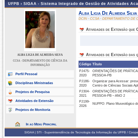
UFPB ›
SIGAA - Sistema Integrado de Gestão de Atividades Ac
Alba Ligia De Almeida Silva
DCIN - CCSA - DEPARTAMENTO DE 
Atividades de Extensão que
Atividades de Extensão das q
ALBA LIGIA DE ALMEIDA SILVA
CCSA - DEPARTAMENTO DE CIÊNCIA DA
Código
Título
INFORMAÇÃO
PJ475-
ORIENTAÇÕES DE PRÁTICAS
Perfil Pessoal
2020
PESSOA-PB
PJ186-
Organizar para Acessar: prese
Disciplinas Ministradas
2020
Centro de Ciências Sociais A
PJ304-
ORIENTAÇÕES DE PRÁTICAS
Projetos de Pesquisa
2021
PESSOA-PB – ANO 2
Atividades de Extensão
PJ199-
NUPPO: Plano Museológico do
2026
Projetos de Monitoria
Ir ao Menu Principal
SIGAA | STI - Superintendência de Tecnologia da Informação da UFPB / Coope