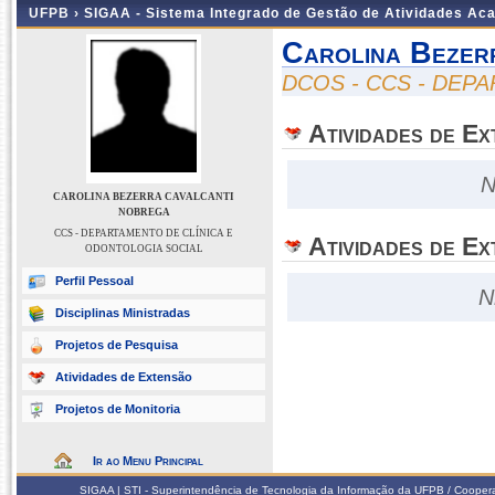
UFPB ›
SIGAA - Sistema Integrado de Gestão de Atividades Ac
Carolina Bezer
DCOS - CCS - DEP
Atividades de E
N
CAROLINA BEZERRA CAVALCANTI
NOBREGA
CCS - DEPARTAMENTO DE CLÍNICA E
Atividades de Ex
ODONTOLOGIA SOCIAL
Perfil Pessoal
N
Disciplinas Ministradas
Projetos de Pesquisa
Atividades de Extensão
Projetos de Monitoria
Ir ao Menu Principal
SIGAA | STI - Superintendência de Tecnologia da Informação da UFPB / Coope