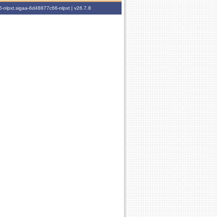
-nlpxt.sigaa-6d48877c66-nlpxt |
v26.7.8