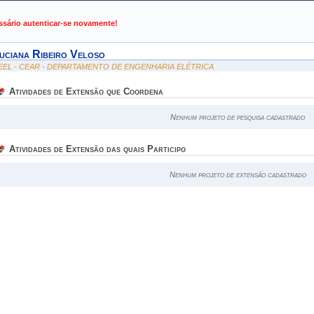
de Gestão de Atividades Acadêmicas
ssário autenticar-se novamente!
uciana Ribeiro Veloso
EEL - CEAR - DEPARTAMENTO DE ENGENHARIA ELÉTRICA
Atividades de Extensão que Coordena
Nenhum projeto de pesquisa cadastrado
Atividades de Extensão das quais Participo
Nenhum projeto de extensão cadastrado