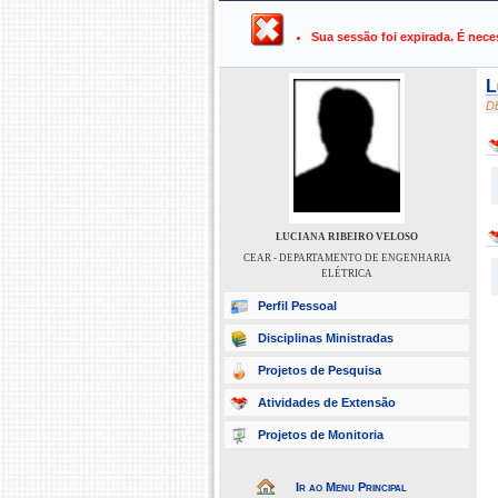
UFPB ›
SIGAA - Sistema Integrado 
Sua sessão foi expirada. É nece
L
D
LUCIANA RIBEIRO VELOSO
CEAR - DEPARTAMENTO DE ENGENHARIA
ELÉTRICA
Perfil Pessoal
Disciplinas Ministradas
Projetos de Pesquisa
Atividades de Extensão
Projetos de Monitoria
Ir ao Menu Principal