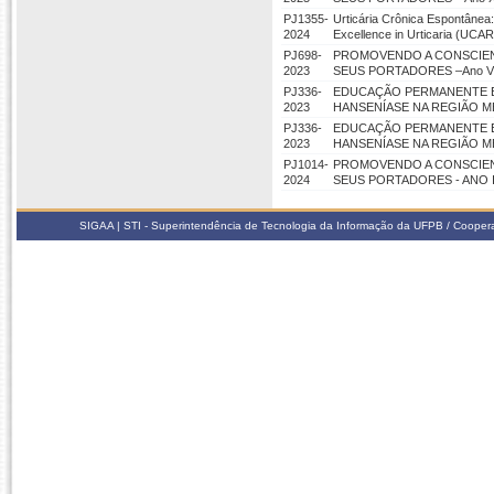
PJ1355-
Urticária Crônica Espontânea
2024
Excellence in Urticaria (UCA
PJ698-
PROMOVENDO A CONSCIENT
2023
SEUS PORTADORES –Ano VI
PJ336-
EDUCAÇÃO PERMANENTE EM
2023
HANSENÍASE NA REGIÃO M
PJ336-
EDUCAÇÃO PERMANENTE EM
2023
HANSENÍASE NA REGIÃO M
PJ1014-
PROMOVENDO A CONSCIENT
2024
SEUS PORTADORES - ANO 
SIGAA | STI - Superintendência de Tecnologia da Informação da UFPB / Coope