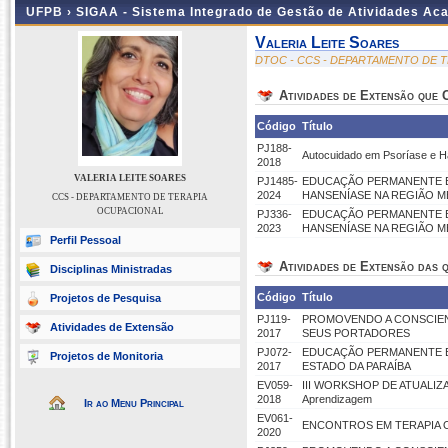
UFPB ›
SIGAA - Sistema Integrado de Gestão de Atividades Ac
Valeria Leite Soares
DTOC - CCS - DEPARTAMENTO DE 
Atividades de Extensão que
Código
Título
PJ188-
Autocuidado em Psoríase e H
2018
VALERIA LEITE SOARES
PJ1485-
EDUCAÇÃO PERMANENTE EM
2024
HANSENÍASE NA REGIÃO M
CCS - DEPARTAMENTO DE TERAPIA
OCUPACIONAL
PJ336-
EDUCAÇÃO PERMANENTE EM
2023
HANSENÍASE NA REGIÃO M
Perfil Pessoal
Atividades de Extensão das q
Disciplinas Ministradas
Código
Título
Projetos de Pesquisa
PJ119-
PROMOVENDO A CONSCIENT
Atividades de Extensão
2017
SEUS PORTADORES
PJ072-
EDUCAÇÃO PERMANENTE EM
Projetos de Monitoria
2017
ESTADO DA PARAÍBA
EV059-
III WORKSHOP DE ATUALIZA
2018
Aprendizagem
Ir ao Menu Principal
EV061-
ENCONTROS EM TERAPIA O
2020