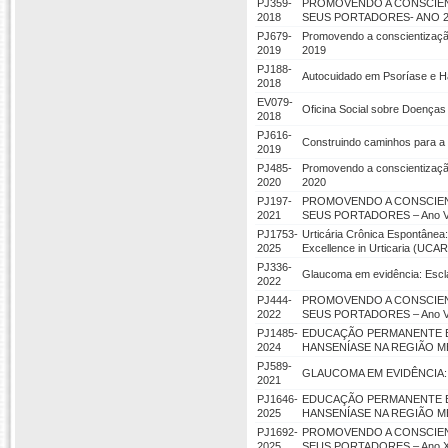
PJ359-
PROMOVENDO A CONSCIENT
2018
SEUS PORTADORES- ANO 2
PJ679-
Promovendo a conscientização
2019
2019
PJ188-
Autocuidado em Psoríase e H
2018
EV079-
Oficina Social sobre Doença
2018
PJ616-
Construindo caminhos para a
2019
PJ485-
Promovendo a conscientização
2020
2020
PJ197-
PROMOVENDO A CONSCIENT
2021
SEUS PORTADORES – Ano V
PJ1753-
Urticária Crônica Espontânea
2025
Excellence in Urticaria (UCA
PJ336-
Glaucoma em evidência: Escl
2022
PJ444-
PROMOVENDO A CONSCIENT
2022
SEUS PORTADORES – Ano V
PJ1485-
EDUCAÇÃO PERMANENTE EM
2024
HANSENÍASE NA REGIÃO M
PJ589-
GLAUCOMA EM EVIDÊNCIA
2021
PJ1646-
EDUCAÇÃO PERMANENTE EM
2025
HANSENÍASE NA REGIÃO M
PJ1692-
PROMOVENDO A CONSCIENT
2025
SEUS PORTADORES – Ano 