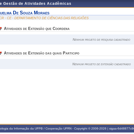
de Gestão de Atividades Acadêmicas
uelma De Souza Moraes
CR - CE - DEPARTAMENTO DE CIÊNCIAS DAS RELIGIÕES
Atividades de Extensão que Coordena
Nenhum projeto de pesquisa cadastrado
Atividades de Extensão das quais Participo
Nenhum projeto de extensão cadastrado
nologia da Informação da UFPB / Cooperação UFRN - Copyright © 2006-2026 | sigaa-6d48877c66