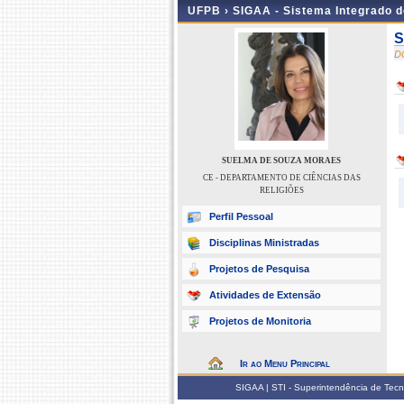
UFPB ›
SIGAA - Sistema Integrado 
S
D
SUELMA DE SOUZA MORAES
CE - DEPARTAMENTO DE CIÊNCIAS DAS
RELIGIÕES
Perfil Pessoal
Disciplinas Ministradas
Projetos de Pesquisa
Atividades de Extensão
Projetos de Monitoria
Ir ao Menu Principal
SIGAA | STI - Superintendência de Tec