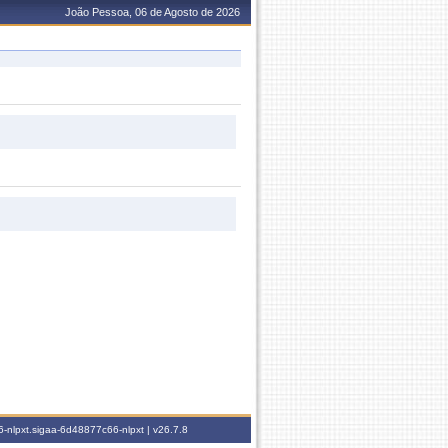
João Pessoa, 06 de Agosto de 2026
-nlpxt.sigaa-6d48877c66-nlpxt |
v26.7.8