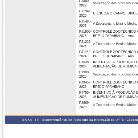
PJ400-
Valorização dos produtos locai
2022
PJ1941-
CIÊNCIA NO CAMPO: DIVU
2025
PJ1496-
A Zootecnia no Ensino Médio:
2025
PJ1906-
CONTROLE ZOOTÉCNICO C
2025
BREJO PARAIBANO – Ano III
PJ1221-
A Zootecnia no Ensino Médio:
2024
PJ1132-
CONTROLE ZOOTÉCNICO C
2024
BREJO PARAIBANO – Ano II
PJ938-
INCENTIVO À PRODUÇÃO 
2024
ALIMENTAÇÃO DE RUMINANT
PJ900-
Valorização dos produtos locai
2023
PJ945-
CONTROLE ZOOTÉCNICO C
2023
BREJO PARAIBANO
PJ755-
INCENTIVO À PRODUÇÃO 
2023
ALIMENTAÇÃO DE RUMINA
PJ669-
A Zootecnia no Ensino Médio:
2023
SIGAA | STI - Superintendência de Tecnologia da Informação da UFPB / Coope