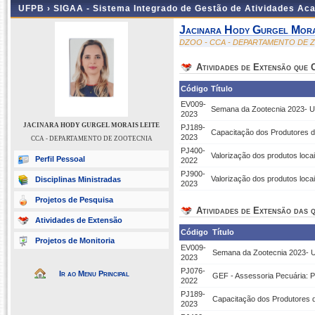
UFPB ›
SIGAA - Sistema Integrado de Gestão de Atividades Ac
Jacinara Hody Gurgel Mora
DZOO - CCA - DEPARTAMENTO DE 
Atividades de Extensão que
Código
Título
EV009-
Semana da Zootecnia 2023
2023
JACINARA HODY GURGEL MORAIS LEITE
PJ189-
Capacitação dos Produtores d
2023
CCA - DEPARTAMENTO DE ZOOTECNIA
PJ400-
Valorização dos produtos locai
Perfil Pessoal
2022
PJ900-
Valorização dos produtos locai
Disciplinas Ministradas
2023
Projetos de Pesquisa
Atividades de Extensão das q
Atividades de Extensão
Código
Título
Projetos de Monitoria
EV009-
Semana da Zootecnia 202
2023
PJ076-
Ir ao Menu Principal
GEF - Assessoria Pecuária: P
2022
PJ189-
Capacitação dos Produtores d
2023