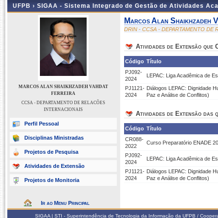
UFPB ›
SIGAA - Sistema Integrado de Gestão de Atividades Ac
Marcos Alan Shaikhzadeh V
DRIN - CCSA - DEPARTAMENTO DE
Atividades de Extensão que
Código
Título
PJ092-
LEPAC: Liga Acadêmica de Est
2024
MARCOS ALAN SHAIKHZADEH VAHDAT
PJ1121-
Diálogos LEPAC: Dignidade H
FERREIRA
2024
Paz e Análise de Conflitos)
CCSA - DEPARTAMENTO DE RELACÕES
INTERNACIONAIS
Atividades de Extensão das q
Perfil Pessoal
Código
Título
Disciplinas Ministradas
CR088-
Curso Preparatório ENADE 202
2022
Projetos de Pesquisa
PJ092-
LEPAC: Liga Acadêmica de Est
2024
Atividades de Extensão
PJ1121-
Diálogos LEPAC: Dignidade H
2024
Paz e Análise de Conflitos)
Projetos de Monitoria
Ir ao Menu Principal
SIGAA | STI - Superintendência de Tecnologia da Informação da UFPB / Coope