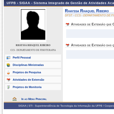
UFPB ›
SIGAA - Sistema Integrado de Gestão de Atividades Ac
Rhayssa Rhaquel Ribeiro
DFST - CCS - DEPARTAMENTO DE F
Atividades de Extensão que
Atividades de Extensão das q
RHAYSSA RHAQUEL RIBEIRO
CCS - DEPARTAMENTO DE FISIOTERAPIA
Perfil Pessoal
Disciplinas Ministradas
Projetos de Pesquisa
Atividades de Extensão
Projetos de Monitoria
Ir ao Menu Principal
SIGAA | STI - Superintendência de Tecnologia da Informação da UFPB / Coope