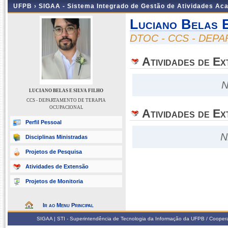
UFPB ›
SIGAA - Sistema Integrado de Gestão de Atividades Ac
Luciano Belas E
DTOC - CCS - DEP
Atividades de E
N
LUCIANO BELAS E SILVA FILHO
CCS - DEPARTAMENTO DE TERAPIA
OCUPACIONAL
Atividades de Ex
Perfil Pessoal
N
Disciplinas Ministradas
Projetos de Pesquisa
Atividades de Extensão
Projetos de Monitoria
Ir ao Menu Principal
SIGAA | STI - Superintendência de Tecnologia da Informação da UFPB / Coope