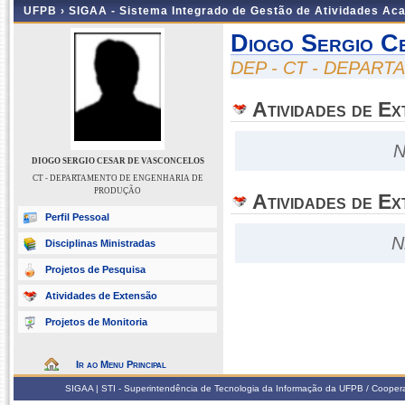
UFPB ›
SIGAA - Sistema Integrado de Gestão de Atividades Ac
Diogo Sergio C
DEP - CT - DEPAR
Atividades de E
N
DIOGO SERGIO CESAR DE VASCONCELOS
CT - DEPARTAMENTO DE ENGENHARIA DE
PRODUÇÃO
Atividades de Ex
Perfil Pessoal
N
Disciplinas Ministradas
Projetos de Pesquisa
Atividades de Extensão
Projetos de Monitoria
Ir ao Menu Principal
SIGAA | STI - Superintendência de Tecnologia da Informação da UFPB / Coope