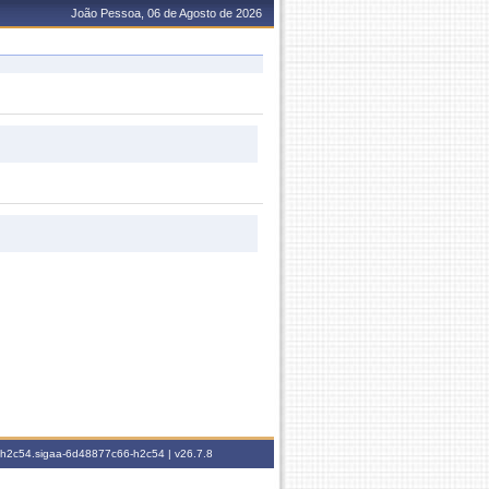
João Pessoa, 06 de Agosto de 2026
6-h2c54.sigaa-6d48877c66-h2c54 |
v26.7.8