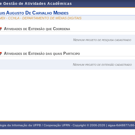
de Gestão de Atividades Acadêmicas
uis Augusto De Carvalho Mendes
MDI - CCHLA - DEPARTAMENTO DE MÍDIAS DIGITAIS
Atividades de Extensão que Coordena
Nenhum projeto de pesquisa cadastrado
Atividades de Extensão das quais Participo
Nenhum projeto de extensão cadastrado
ologia da Informação da UFPB / Cooperação UFRN - Copyright © 2006-2026 | sigaa-6d48877c6