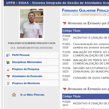
UFPB ›
SIGAA - Sistema Integrado de Gestão de Atividades Ac
Fernando Guilherme Perazz
DZOO - CCA - DEPARTAMENTO DE 
Atividades de Extensão que
Código
Título
PJ028-
INCENTIVO À CRIAÇÃO DE 
2017
FERNANDO GUILHERME PERAZZO COSTA
PJ452-
Conscientização dos comercian
2018
sanitária dos produtos avícola
CCA - DEPARTAMENTO DE ZOOTECNIA
PJ235-
AVALIAÇÃO DO PERFIL DO
Perfil Pessoal
2019
COMERCIALIZAÇÃO DE CAR
PJ384-
AVALIAÇÃO DO PERFIL DO
Disciplinas Ministradas
2020
COMERCIALIZAÇÃO DE CARN
PJ236-
DIFUSÃO DA COTURNICULT
Projetos de Pesquisa
2023
ZONA RURAL DO MUNÍCIPIO
Atividades de Extensão
PJ597-
CONSUMO DE OVOS CAIPIRA
2021
Projetos de Monitoria
Atividades de Extensão das q
Ir ao Menu Principal
Código
Título
PJ028-
INCENTIVO À CRIAÇÃO DE 
2017