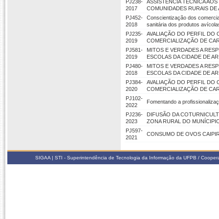
PJ238-
ASSISTÊNCIA TÉCNICA AO
2017
COMUNIDADES RURAIS DE 
PJ452-
Conscientização dos comercian
2018
sanitária dos produtos avícola
PJ235-
AVALIAÇÃO DO PERFIL DO
2019
COMERCIALIZAÇÃO DE CAR
PJ581-
MITOS E VERDADES A RES
2019
ESCOLAS DA CIDADE DE AREI
PJ480-
MITOS E VERDADES A RES
2018
ESCOLAS DA CIDADE DE ARE
PJ384-
AVALIAÇÃO DO PERFIL DO
2020
COMERCIALIZAÇÃO DE CARN
PJ102-
Fomentando a profissionali
2022
PJ236-
DIFUSÃO DA COTURNICULT
2023
ZONA RURAL DO MUNÍCIPIO
PJ597-
CONSUMO DE OVOS CAIPIRA
2021
SIGAA | STI - Superintendência de Tecnologia da Informação da UFPB / Coope