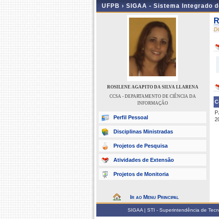
UFPB ›
SIGAA - Sistema Integrado 
R
D
ROSILENE AGAPITO DA SILVA LLARENA
CCSA - DEPARTAMENTO DE CIÊNCIA DA
C
INFORMAÇÃO
P
Perfil Pessoal
2
Disciplinas Ministradas
Projetos de Pesquisa
Atividades de Extensão
Projetos de Monitoria
Ir ao Menu Principal
SIGAA | STI - Superintendência de Tec