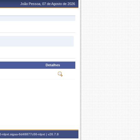
João Pessoa, 07 de Agosto de 2026
Detalhes
-nlpxt.sigaa-6d48877c66-nlpxt |
v26.7.8