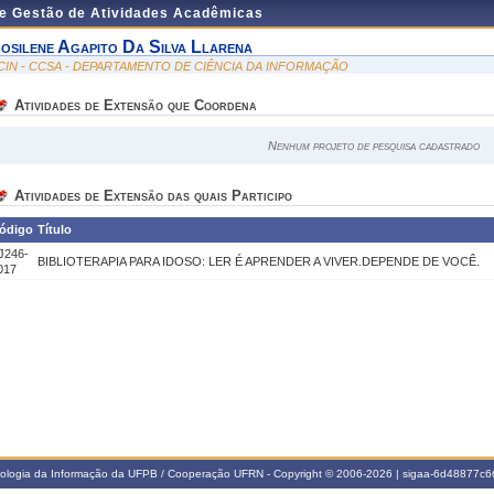
de Gestão de Atividades Acadêmicas
osilene Agapito Da Silva Llarena
CIN - CCSA - DEPARTAMENTO DE CIÊNCIA DA INFORMAÇÃO
Atividades de Extensão que Coordena
Nenhum projeto de pesquisa cadastrado
Atividades de Extensão das quais Participo
ódigo
Título
J246-
BIBLIOTERAPIA PARA IDOSO: LER É APRENDER A VIVER.DEPENDE DE VOCÊ.
017
nologia da Informação da UFPB / Cooperação UFRN - Copyright © 2006-2026 | sigaa-6d48877c66