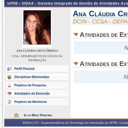
UFPB ›
SIGAA - Sistema Integrado de Gestão de Atividades Ac
Ana Cláudia Cr
DCIN - CCSA - DE
Atividades de E
N
ANA CLÁUDIA CRUZ CÓRDULA
CCSA - DEPARTAMENTO DE CIÊNCIA DA
INFORMAÇÃO
Atividades de Ex
Perfil Pessoal
N
Disciplinas Ministradas
Projetos de Pesquisa
Atividades de Extensão
Projetos de Monitoria
Ir ao Menu Principal
SIGAA | STI - Superintendência de Tecnologia da Informação da UFPB / Coope