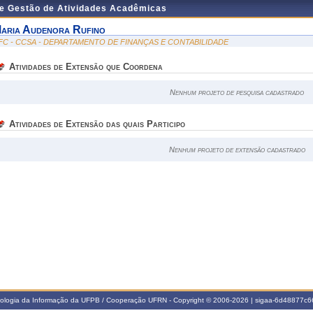
de Gestão de Atividades Acadêmicas
aria Audenora Rufino
FC - CCSA - DEPARTAMENTO DE FINANÇAS E CONTABILIDADE
Atividades de Extensão que Coordena
Nenhum projeto de pesquisa cadastrado
Atividades de Extensão das quais Participo
Nenhum projeto de extensão cadastrado
nologia da Informação da UFPB / Cooperação UFRN - Copyright © 2006-2026 | sigaa-6d48877c66