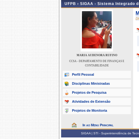
UFPB ›
SIGAA - Sistema Integrado 
M
D
MARIA AUDENORA RUFINO
CCSA - DEPARTAMENTO DE FINANÇAS E
CONTABILIDADE
Perfil Pessoal
Disciplinas Ministradas
Projetos de Pesquisa
Atividades de Extensão
Projetos de Monitoria
Ir ao Menu Principal
SIGAA | STI - Superintendência de Tec