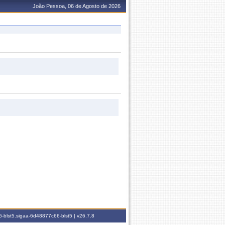
João Pessoa, 06 de Agosto de 2026
-blst5.sigaa-6d48877c66-blst5 |
v26.7.8