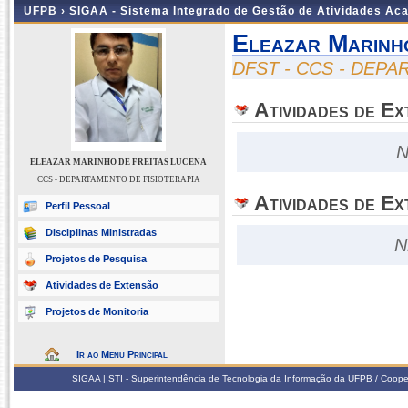
UFPB ›
SIGAA - Sistema Integrado de Gestão de Atividades Ac
Eleazar Marinh
DFST - CCS - DEP
Atividades de E
N
ELEAZAR MARINHO DE FREITAS LUCENA
CCS - DEPARTAMENTO DE FISIOTERAPIA
Atividades de Ex
Perfil Pessoal
Disciplinas Ministradas
N
Projetos de Pesquisa
Atividades de Extensão
Projetos de Monitoria
Ir ao Menu Principal
SIGAA | STI - Superintendência de Tecnologia da Informação da UFPB / Coope