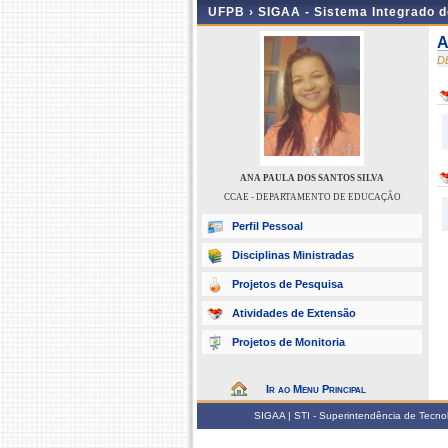
UFPB ›
SIGAA - Sistema Integrado 
A
D
ANA PAULA DOS SANTOS SILVA
CCAE - DEPARTAMENTO DE EDUCAÇÃO
Perfil Pessoal
Disciplinas Ministradas
Projetos de Pesquisa
Atividades de Extensão
Projetos de Monitoria
Ir ao Menu Principal
SIGAA | STI - Superintendência de Tecn