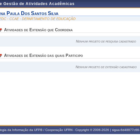
de Gestão de Atividades Acadêmicas
na Paula Dos Santos Silva
EDC - CCAE - DEPARTAMENTO DE EDUCAÇÃO
Atividades de Extensão que Coordena
Nenhum projeto de pesquisa cadastrado
Atividades de Extensão das quais Participo
Nenhum projeto de extensão cadastrado
ologia da Informação da UFPB / Cooperação UFRN - Copyright © 2006-2026 | sigaa-6d48877c6