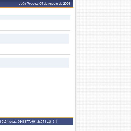
João Pessoa, 05 de Agosto de 2026
6-h2c54.sigaa-6d48877c66-h2c54 |
v26.7.8