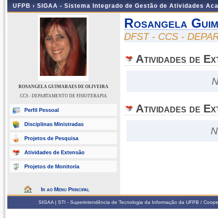
UFPB ›
SIGAA - Sistema Integrado de Gestão de Atividades Ac
Rosangela Guim
DFST - CCS - DEP
Atividades de E
N
ROSANGELA GUIMARAES DE OLIVEIRA
CCS - DEPARTAMENTO DE FISIOTERAPIA
Atividades de Ex
Perfil Pessoal
Disciplinas Ministradas
N
Projetos de Pesquisa
Atividades de Extensão
Projetos de Monitoria
Ir ao Menu Principal
SIGAA | STI - Superintendência de Tecnologia da Informação da UFPB / Coope