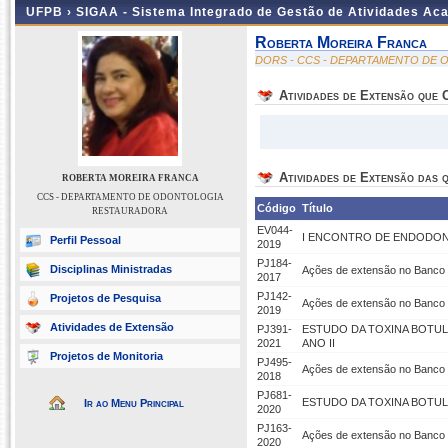
UFPB ›
SIGAA - Sistema Integrado de Gestão de Atividades Ac
Roberta Moreira Franca
DORS - CCS - DEPARTAMENTO DE
Atividades de Extensão que
Atividades de Extensão das q
ROBERTA MOREIRA FRANCA
CCS - DEPARTAMENTO DE ODONTOLOGIA
Código
Título
RESTAURADORA
EV044-
I ENCONTRO DE ENDODON
Perfil Pessoal
2019
PJ184-
Disciplinas Ministradas
Ações de extensão no Banco
2017
PJ142-
Projetos de Pesquisa
Ações de extensão no Banco
2019
Atividades de Extensão
PJ391-
ESTUDO DA TOXINA BOTULÍ
2021
ANO II
Projetos de Monitoria
PJ495-
Ações de extensão no Banco
2018
PJ681-
ESTUDO DA TOXINA BOTULÍ
Ir ao Menu Principal
2020
PJ163-
Ações de extensão no Banco
2020