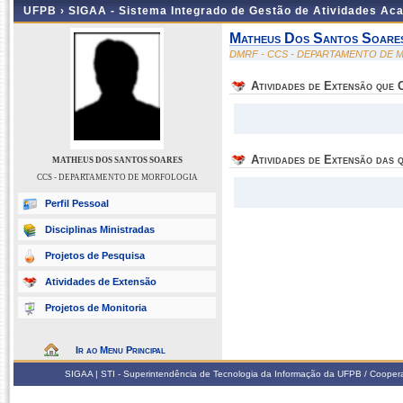
UFPB ›
SIGAA - Sistema Integrado de Gestão de Atividades Ac
Matheus Dos Santos Soare
DMRF - CCS - DEPARTAMENTO DE
Atividades de Extensão que
Atividades de Extensão das q
MATHEUS DOS SANTOS SOARES
CCS - DEPARTAMENTO DE MORFOLOGIA
Perfil Pessoal
Disciplinas Ministradas
Projetos de Pesquisa
Atividades de Extensão
Projetos de Monitoria
Ir ao Menu Principal
SIGAA | STI - Superintendência de Tecnologia da Informação da UFPB / Coope