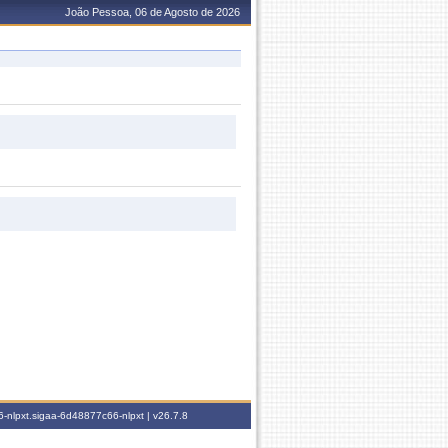
João Pessoa, 06 de Agosto de 2026
-nlpxt.sigaa-6d48877c66-nlpxt |
v26.7.8