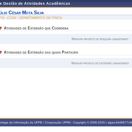
de Gestão de Atividades Acadêmicas
úlio César Mota Silva
FIS - CCEN - DEPARTAMENTO DE FÍSICA
Atividades de Extensão que Coordena
Nenhum projeto de pesquisa cadastrado
Atividades de Extensão das quais Participo
Nenhum projeto de extensão cadastrado
nologia da Informação da UFPB / Cooperação UFRN - Copyright © 2006-2026 | sigaa-6d48877c66