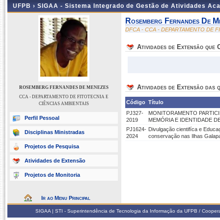
UFPB ›
SIGAA - Sistema Integrado de Gestão de Atividades Ac
Rosemberg Fernandes De M
DFCA - CCA - DEPARTAMENTO DE F
Atividades de Extensão que
Atividades de Extensão das q
ROSEMBERG FERNANDES DE MENEZES
CCA - DEPARTAMENTO DE FITOTECNIA E
Código
Título
CIÊNCIAS AMBIENTAIS
PJ327-
MONITORAMENTO PARTICIP
Perfil Pessoal
2019
MEMÓRIA E IDENTIDADE 
PJ1624-
Divulgação cientifíca e Educa
Disciplinas Ministradas
2024
conservação nas Ilhas Galap
Projetos de Pesquisa
Atividades de Extensão
Projetos de Monitoria
Ir ao Menu Principal
SIGAA | STI - Superintendência de Tecnologia da Informação da UFPB / Coope