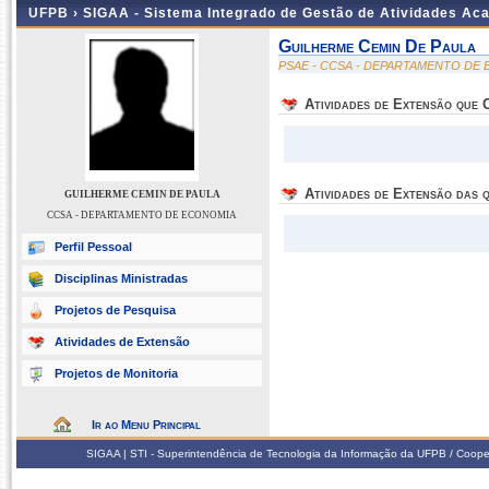
UFPB ›
SIGAA - Sistema Integrado de Gestão de Atividades Ac
Guilherme Cemin De Paula
PSAE - CCSA - DEPARTAMENTO DE
Atividades de Extensão que
Atividades de Extensão das q
GUILHERME CEMIN DE PAULA
CCSA - DEPARTAMENTO DE ECONOMIA
Perfil Pessoal
Disciplinas Ministradas
Projetos de Pesquisa
Atividades de Extensão
Projetos de Monitoria
Ir ao Menu Principal
SIGAA | STI - Superintendência de Tecnologia da Informação da UFPB / Coope