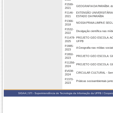
PJ599-
GEOGRAFIA DA PARAÍBA: do L
2021
PJ146-
EXTENSÃO UNIVERSITÁRIA
2021
ESTADO DA PARAÍBA
PJ366-
NOSSA PRAIA LIMPA E SEG
2018
PJ532-
Divulgação científica nas míd
2022
PJ1478-
PROJETO GEO ESCOLA: AC
2025
UFPB
PJ885-
A Geografia nas mídias socia
2023
PJ850-
PROJETO GEO ESCOLA: GE
2023
PJ1356-
PROJETO GEO ESCOLA: GE
2024
EV038-
CIRCULAR CULTURAL - Sema
2024
PJ370-
Práticas socioambientais junt
2023
SIGAA | STI - Superintendência de Tecnologia da Informação da UFPB / Coope