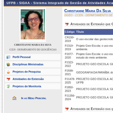
UFPB ›
SIGAA - Sistema Integrado de Gestão de Atividades Ac
Christianne Maria Da Silva
DGEO - CCEN - DEPARTAMENTO DE
Atividades de Extensão que
Código
Título
CR150-
O uso escolar das geotecnolo
2019
CHRISTIANNE MARIA DA SILVA
PJ319-
Projeto Geo-Escola: o uso es
2019
ambiente.
CCEN - DEPARTAMENTO DE GEOCIÊNCIAS
PJ077-
Projeto Geo-Escola: o uso es
Perfil Pessoal
2020
estudo do meio ambiente.
PJ323-
PROJETO GEO ESCOLA: GE
Disciplinas Ministradas
2022
PJ599-
Projetos de Pesquisa
GEOGRAFIA DA PARAÍBA: do L
2021
Atividades de Extensão
PJ1478-
PROJETO GEO ESCOLA: AC
2025
UFPB
Projetos de Monitoria
PJ850-
PROJETO GEO ESCOLA: GE
2023
PJ1356-
PROJETO GEO ESCOLA: GE
Ir ao Menu Principal
2024
Atividades de Extensão das q