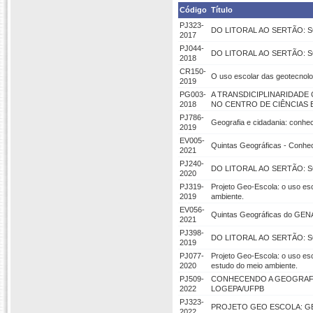
Código
Título
PJ323-
DO LITORAL AO SERTÃO: 
2017
PJ044-
DO LITORAL AO SERTÃO: 
2018
CR150-
O uso escolar das geotecnolo
2019
PG003-
A TRANSDICIPLINARIDAD
2018
NO CENTRO DE CIÊNCIAS 
PJ786-
Geografia e cidadania: conhe
2019
EV005-
Quintas Geográficas - Conh
2021
PJ240-
DO LITORAL AO SERTÃO: 
2020
PJ319-
Projeto Geo-Escola: o uso es
2019
ambiente.
EV056-
Quintas Geográficas do GE
2021
PJ398-
DO LITORAL AO SERTÃO: 
2019
PJ077-
Projeto Geo-Escola: o uso es
2020
estudo do meio ambiente.
PJ509-
CONHECENDO A GEOGRAFIA 
2022
LOGEPA/UFPB
PJ323-
PROJETO GEO ESCOLA: GE
2022