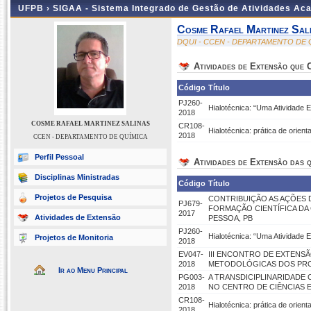
UFPB ›
SIGAA - Sistema Integrado de Gestão de Atividades Ac
Cosme Rafael Martinez Sal
DQUI - CCEN - DEPARTAMENTO DE 
Atividades de Extensão que
Código
Título
PJ260-
Hialotécnica: “Uma Atividade
2018
COSME RAFAEL MARTINEZ SALINAS
CR108-
Hialotécnica: prática de orie
2018
CCEN - DEPARTAMENTO DE QUÍMICA
Perfil Pessoal
Atividades de Extensão das q
Disciplinas Ministradas
Código
Título
Projetos de Pesquisa
CONTRIBUIÇÃO AS AÇÕES 
PJ679-
FORMAÇÃO CIENTÍFICA DA
2017
Atividades de Extensão
PESSOA, PB
PJ260-
Hialotécnica: “Uma Atividade
Projetos de Monitoria
2018
EV047-
III ENCONTRO DE EXTENS
2018
METODOLÓGICAS DOS PRO
Ir ao Menu Principal
PG003-
A TRANSDICIPLINARIDAD
2018
NO CENTRO DE CIÊNCIAS E
CR108-
Hialotécnica: prática de orie
2018