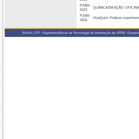
PJ066-
QUÍMICA EM AÇÃO: OFICIN
2023
PJ095-
VivaQuím: Práticas experimen
2025
SIGAA | STI - Superintendência de Tecnologia da Informação da UFPB / Coope