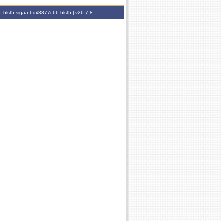
-blst5.sigaa-6d48877c66-blst5 |
v26.7.8