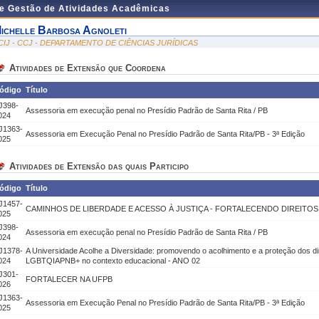
de Gestão de Atividades Acadêmicas
ichelle Barbosa Agnoleti
CIJ - CCJ - DEPARTAMENTO DE CIÊNCIAS JURÍDICAS
Atividades de Extensão que Coordena
ódigo
Título
J398-
Assessoria em execução penal no Presídio Padrão de Santa Rita / PB
024
J1363-
Assessoria em Execução Penal no Presídio Padrão de Santa Rita/PB - 3ª Edição
025
Atividades de Extensão das quais Participo
ódigo
Título
J1457-
CAMINHOS DE LIBERDADE E ACESSO À JUSTIÇA - FORTALECENDO DIREITO
025
J398-
Assessoria em execução penal no Presídio Padrão de Santa Rita / PB
024
J1378-
A Universidade Acolhe a Diversidade: promovendo o acolhimento e a proteção dos d
024
LGBTQIAPNB+ no contexto educacional - ANO 02
J301-
FORTALECER NA UFPB
026
J1363-
Assessoria em Execução Penal no Presídio Padrão de Santa Rita/PB - 3ª Edição
025