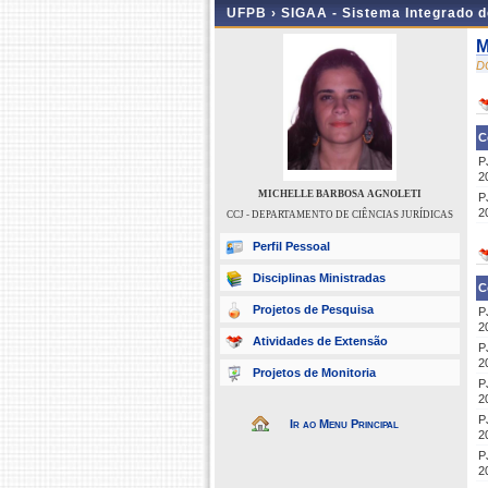
UFPB ›
SIGAA - Sistema Integrado 
M
D
C
P
2
MICHELLE BARBOSA AGNOLETI
P
2
CCJ - DEPARTAMENTO DE CIÊNCIAS JURÍDICAS
Perfil Pessoal
Disciplinas Ministradas
C
Projetos de Pesquisa
P
2
Atividades de Extensão
P
2
Projetos de Monitoria
P
2
P
Ir ao Menu Principal
2
P
2