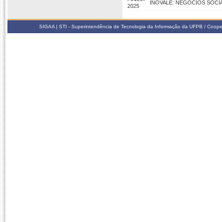
INOVALE: NEGÓCIOS SOCI
2025
SIGAA | STI - Superintendência de Tecnologia da Informação da UFPB / Coope