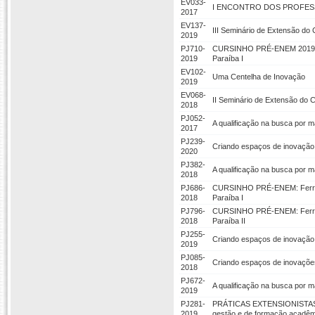
EV033-
I ENCONTRO DOS PROFE
2017
EV137-
III Seminário de Extensão d
2019
PJ710-
CURSINHO PRÉ-ENEM 2019: Fer
2019
Paraíba I
EV102-
Uma Centelha de Inovação
2019
EV068-
II Seminário de Extensão d
2018
PJ052-
A qualificação na busca por ma
2017
PJ239-
Criando espaços de inovação
2020
PJ382-
A qualificação na busca por ma
2018
PJ686-
CURSINHO PRÉ-ENEM: Ferramen
2018
Paraíba I
PJ796-
CURSINHO PRÉ-ENEM: Ferramen
2018
Paraíba II
PJ255-
Criando espaços de inovação
2019
PJ085-
Criando espaços de inovaçõe
2018
PJ672-
A qualificação na busca por ma
2019
PJ281-
PRÁTICAS EXTENSIONISTAS NA
2019
gestão e de formação acadêmi