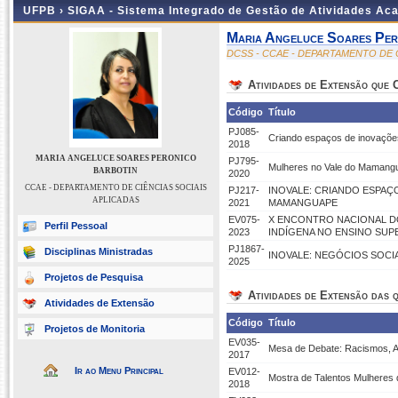
UFPB ›
SIGAA - Sistema Integrado de Gestão de Atividades Ac
Maria Angeluce Soares Per
DCSS - CCAE - DEPARTAMENTO DE 
Atividades de Extensão que
Código
Título
PJ085-
Criando espaços de inovaçõe
2018
MARIA ANGELUCE SOARES PERONICO
PJ795-
Mulheres no Vale do Mamang
BARBOTIN
2020
CCAE - DEPARTAMENTO DE CIÊNCIAS SOCIAIS
PJ217-
INOVALE: CRIANDO ESPAÇ
APLICADAS
2021
MAMANGUAPE
EV075-
X ENCONTRO NACIONAL DO
Perfil Pessoal
2023
INDÍGENA NO ENSINO SUP
PJ1867-
Disciplinas Ministradas
INOVALE: NEGÓCIOS SOCI
2025
Projetos de Pesquisa
Atividades de Extensão das q
Atividades de Extensão
Código
Título
Projetos de Monitoria
EV035-
Mesa de Debate: Racismos, An
2017
Ir ao Menu Principal
EV012-
Mostra de Talentos Mulheres 
2018