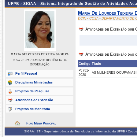
UFPB ›
SIGAA - Sistema Integrado de Gestão de Atividades Ac
Maria De Lourdes Teixeira D
DCIN - CCSA - DEPARTAMENTO DE 
Atividades de Extensão que
Atividades de Extensão das q
MARIA DE LOURDES TEIXEIRA DA SILVA
CCSA - DEPARTAMENTO DE CIÊNCIA DA
Código
Título
INFORMAÇÃO
PJ751-
AS MULHERES OCUPAM AS
Perfil Pessoal
2020
Disciplinas Ministradas
Projetos de Pesquisa
Atividades de Extensão
Projetos de Monitoria
Ir ao Menu Principal
SIGAA | STI - Superintendência de Tecnologia da Informação da UFPB / Coope