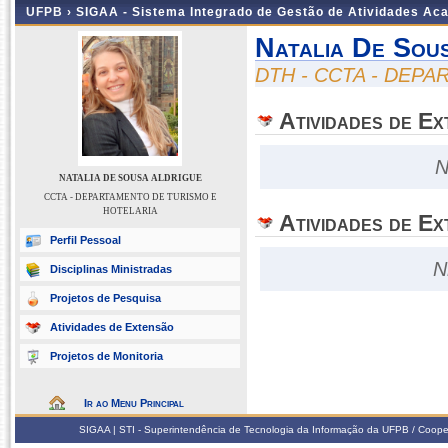
UFPB ›
SIGAA - Sistema Integrado de Gestão de Atividades Ac
Natalia De Sou
DTH - CCTA - DEP
Atividades de E
N
NATALIA DE SOUSA ALDRIGUE
CCTA - DEPARTAMENTO DE TURISMO E
HOTELARIA
Atividades de Ex
Perfil Pessoal
N
Disciplinas Ministradas
Projetos de Pesquisa
Atividades de Extensão
Projetos de Monitoria
Ir ao Menu Principal
SIGAA | STI - Superintendência de Tecnologia da Informação da UFPB / Coope