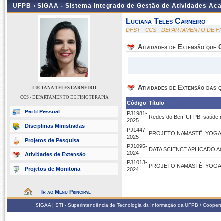
UFPB ›
SIGAA - Sistema Integrado de Gestão de Atividades Ac
Luciana Teles Carneiro
DFST - CCS - DEPARTAMENTO DE F
Atividades de Extensão que
Atividades de Extensão das q
LUCIANA TELES CARNEIRO
CCS - DEPARTAMENTO DE FISIOTERAPIA
Código
Título
Perfil Pessoal
PJ1981-
Redes do Bem UFPB: saúde me
2025
Disciplinas Ministradas
PJ1447-
PROJETO NAMASTÊ: YOGA
2025
Projetos de Pesquisa
PJ1095-
DATA SCIENCE APLICADO 
2024
Atividades de Extensão
PJ1013-
PROJETO NAMASTÊ: YOGA
Projetos de Monitoria
2024
Ir ao Menu Principal
SIGAA | STI - Superintendência de Tecnologia da Informação da UFPB / Coope