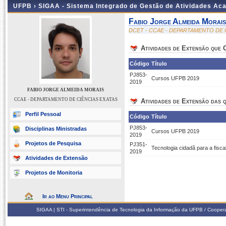
UFPB ›
SIGAA - Sistema Integrado de Gestão de Atividades Ac
Fabio Jorge Almeida Morais
DCET - CCAE - DEPARTAMENTO DE 
Atividades de Extensão que
Código
Título
PJ853-
Cursos UFPB 2019
2019
FABIO JORGE ALMEIDA MORAIS
CCAE - DEPARTAMENTO DE CIÊNCIAS EXATAS
Atividades de Extensão das q
Perfil Pessoal
Código
Título
PJ853-
Disciplinas Ministradas
Cursos UFPB 2019
2019
Projetos de Pesquisa
PJ351-
Tecnologia cidadã para a fisc
2019
Atividades de Extensão
Projetos de Monitoria
Ir ao Menu Principal
SIGAA | STI - Superintendência de Tecnologia da Informação da UFPB / Coope