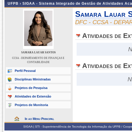
UFPB ›
SIGAA - Sistema Integrado de Gestão de Atividades Ac
Samara Lauar 
DFC - CCSA - DEP
Atividades de E
N
SAMARA LAUAR SANTOS
CCSA - DEPARTAMENTO DE FINANÇAS E
CONTABILIDADE
Atividades de Ex
Perfil Pessoal
N
Disciplinas Ministradas
Projetos de Pesquisa
Atividades de Extensão
Projetos de Monitoria
Ir ao Menu Principal
SIGAA | STI - Superintendência de Tecnologia da Informação da UFPB / Coope