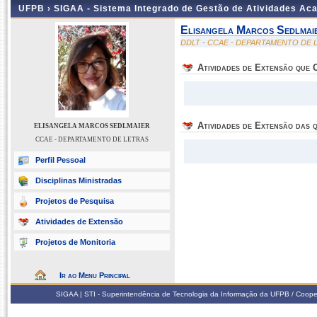
UFPB ›
SIGAA - Sistema Integrado de Gestão de Atividades Ac
Elisangela Marcos Sedlmai
DDLT - CCAE - DEPARTAMENTO DE 
Atividades de Extensão que
Atividades de Extensão das q
ELISANGELA MARCOS SEDLMAIER
CCAE - DEPARTAMENTO DE LETRAS
Perfil Pessoal
Disciplinas Ministradas
Projetos de Pesquisa
Atividades de Extensão
Projetos de Monitoria
Ir ao Menu Principal
SIGAA | STI - Superintendência de Tecnologia da Informação da UFPB / Coope