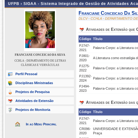
UFPB ›
SIGAA - Sistema Integrado de Gestão de Atividades Ac
Franciane Conceicao Da Sil
DLCV - CCHLA - DEPARTAMENTO D
Atividades de Extensão que
Código
Título
PJ747-
Palavra-Corpo: a Literatura c
2021
FRANCIANE CONCEICAO DA SILVA
PJ801-
A Literatura como estratégia 
2020
CCHLA - DEPARTAMENTO DE LETRAS
CLÁSSICAS E VERNÁCULAS
PJ275-
Palavra-Corpo: a Literatura co
2022
Perfil Pessoal
PJ1392-
Palavra-Corpo: a Literatura c
2024
Disciplinas Ministradas
PJ494-
Palavra-Corpo: a Literatura c
2023
Projetos de Pesquisa
Atividades de Extensão
Atividades de Extensão das q
Projetos de Monitoria
Código
Título
PJ747-
Palavra-Corpo: a Literatura c
2021
Ir ao Menu Principal
CR096-
UNIVERSIDADE E EXTENSÃO
2020
Praça