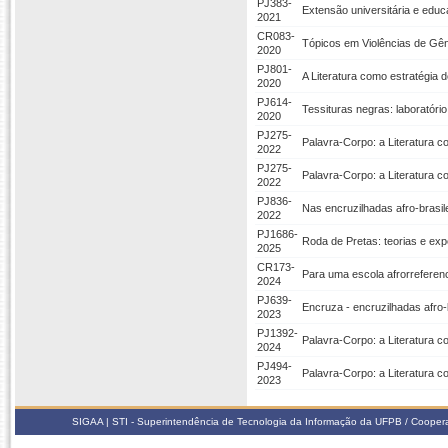
PJ383-
Extensão universitária e educa
2021
CR083-
Tópicos em Violências de Gê
2020
PJ801-
A Literatura como estratégia 
2020
PJ614-
Tessituras negras: laboratório
2020
PJ275-
Palavra-Corpo: a Literatura co
2022
PJ275-
Palavra-Corpo: a Literatura co
2022
PJ836-
Nas encruzilhadas afro-brasil
2022
PJ1686-
Roda de Pretas: teorias e exp
2025
CR173-
Para uma escola afrorreferen
2024
PJ639-
Encruza - encruzilhadas afro-
2023
PJ1392-
Palavra-Corpo: a Literatura c
2024
PJ494-
Palavra-Corpo: a Literatura c
2023
SIGAA | STI - Superintendência de Tecnologia da Informação da UFPB / Coope