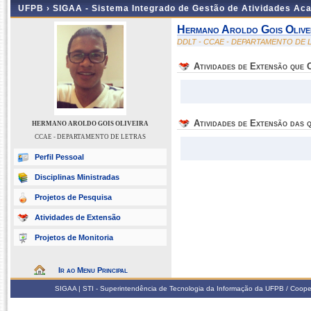
UFPB ›
SIGAA - Sistema Integrado de Gestão de Atividades Ac
Hermano Aroldo Gois Olive
DDLT - CCAE - DEPARTAMENTO DE 
Atividades de Extensão que
Atividades de Extensão das q
HERMANO AROLDO GOIS OLIVEIRA
CCAE - DEPARTAMENTO DE LETRAS
Perfil Pessoal
Disciplinas Ministradas
Projetos de Pesquisa
Atividades de Extensão
Projetos de Monitoria
Ir ao Menu Principal
SIGAA | STI - Superintendência de Tecnologia da Informação da UFPB / Coope