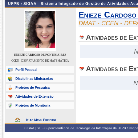
UFPB ›
SIGAA - Sistema Integrado de Gestão de Atividades Ac
Enieze Cardoso
DMAT - CCEN - DE
Atividades de E
N
ENIEZE CARDOSO DE PONTES AIRES
CCEN - DEPARTAMENTO DE MATEMÁTICA
Atividades de Ex
Perfil Pessoal
Disciplinas Ministradas
N
Projetos de Pesquisa
Atividades de Extensão
Projetos de Monitoria
Ir ao Menu Principal
SIGAA | STI - Superintendência de Tecnologia da Informação da UFPB / Coope