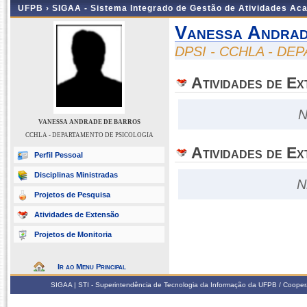
UFPB ›
SIGAA - Sistema Integrado de Gestão de Atividades Ac
Vanessa Andra
DPSI - CCHLA - D
Atividades de E
N
VANESSA ANDRADE DE BARROS
CCHLA - DEPARTAMENTO DE PSICOLOGIA
Atividades de Ex
Perfil Pessoal
Disciplinas Ministradas
N
Projetos de Pesquisa
Atividades de Extensão
Projetos de Monitoria
Ir ao Menu Principal
SIGAA | STI - Superintendência de Tecnologia da Informação da UFPB / Coope