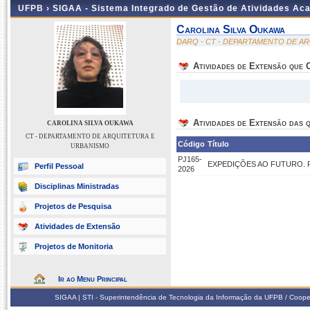
UFPB ›
SIGAA - Sistema Integrado de Gestão de Atividades Ac
Carolina Silva Oukawa
DARQ - CT - DEPARTAMENTO DE A
Atividades de Extensão que
Atividades de Extensão das q
CAROLINA SILVA OUKAWA
CT - DEPARTAMENTO DE ARQUITETURA E
Código
Título
URBANISMO
PJ165-
EXPEDIÇÕES AO FUTURO. Proces
Perfil Pessoal
2026
Disciplinas Ministradas
Projetos de Pesquisa
Atividades de Extensão
Projetos de Monitoria
Ir ao Menu Principal
SIGAA | STI - Superintendência de Tecnologia da Informação da UFPB / Coope