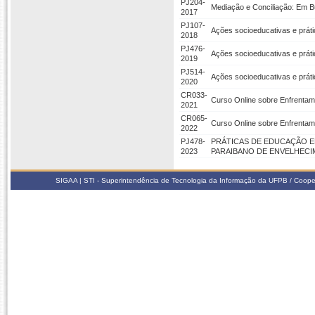
PJ204-
Mediação e Conciliação: Em 
2017
PJ107-
Ações socioeducativas e prát
2018
PJ476-
Ações socioeducativas e práti
2019
PJ514-
Ações socioeducativas e práti
2020
CR033-
Curso Online sobre Enfrentam
2021
CR065-
Curso Online sobre Enfrentam
2022
PJ478-
PRÁTICAS DE EDUCAÇÃO E
2023
PARAIBANO DE ENVELHECI
SIGAA | STI - Superintendência de Tecnologia da Informação da UFPB / Coope