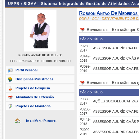
UFPB ›
SIGAA - Sistema Integrado de Gestão de Atividades Ac
Robson Antao De Medeiros
DDPU - CCJ - DEPARTAMENTO DE D
Atividades de Extensão que
Código
Título
PJ280-
ASSESSORIA JURÍDICA A P
2017
ROBSON ANTAO DE MEDEIROS
PJ442-
ASSESSORIA JURÍDICA ÀS 
2018
CCJ - DEPARTAMENTO DE DIREITO PÚBLICO
PJ099-
ASSESSORIA JURÍDICA A P
Perfil Pessoal
2019
Disciplinas Ministradas
Atividades de Extensão das q
Projetos de Pesquisa
Código
Título
Atividades de Extensão
PJ360-
AÇÕES SOCIOEDUCATIVAS 
2017
Projetos de Monitoria
PJ280-
ASSESSORIA JURÍDICA A P
2017
PJ442-
Ir ao Menu Principal
ASSESSORIA JURÍDICA ÀS 
2018
PJ099-
ASSESSORIA JURÍDICA A P
2019