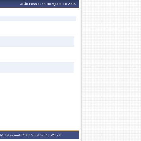
João Pessoa, 09 de Agosto de 2026
6-h2c54.sigaa-6d48877c66-h2c54 |
v26.7.8