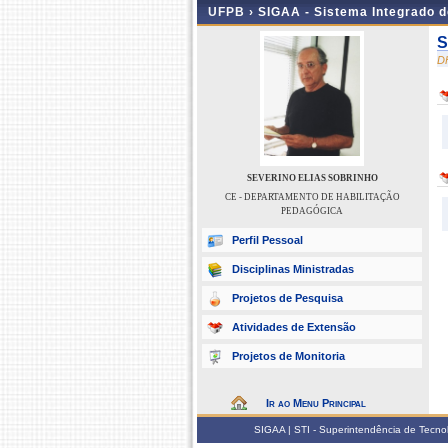
UFPB ›
SIGAA - Sistema Integrado 
S
D
SEVERINO ELIAS SOBRINHO
CE - DEPARTAMENTO DE HABILITAÇÃO
PEDAGÓGICA
Perfil Pessoal
Disciplinas Ministradas
Projetos de Pesquisa
Atividades de Extensão
Projetos de Monitoria
Ir ao Menu Principal
SIGAA | STI - Superintendência de Tecn