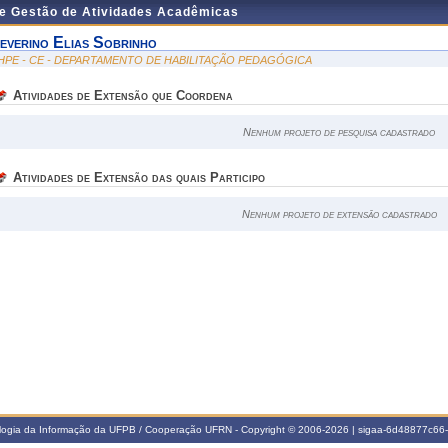
de Gestão de Atividades Acadêmicas
everino Elias Sobrinho
HPE - CE - DEPARTAMENTO DE HABILITAÇÃO PEDAGÓGICA
Atividades de Extensão que Coordena
Nenhum projeto de pesquisa cadastrado
Atividades de Extensão das quais Participo
Nenhum projeto de extensão cadastrado
ologia da Informação da UFPB / Cooperação UFRN - Copyright © 2006-2026 | sigaa-6d48877c6