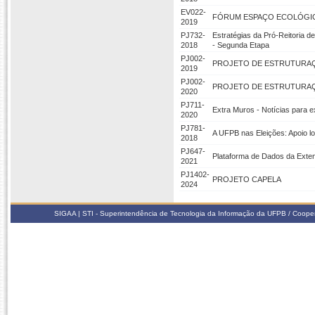
EV022-
FÓRUM ESPAÇO ECOLÓGI
2019
PJ732-
Estratégias da Pró-Reitoria d
2018
- Segunda Etapa
PJ002-
PROJETO DE ESTRUTURAÇÃ
2019
PJ002-
PROJETO DE ESTRUTURAÇÃ
2020
PJ711-
Extra Muros - Notícias para 
2020
PJ781-
A UFPB nas Eleições: Apoio lo
2018
PJ647-
Plataforma de Dados da Exte
2021
PJ1402-
PROJETO CAPELA
2024
SIGAA | STI - Superintendência de Tecnologia da Informação da UFPB / Coope