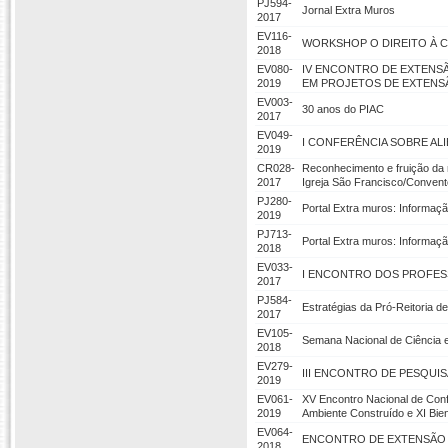
PJ594-
Jornal Extra Muros
2017
EV116-
WORKSHOP O DIREITO À C
2018
EV080-
IV ENCONTRO DE EXTENSÃ
2019
EM PROJETOS DE EXTENS
EV003-
30 anos do PIAC
2017
EV049-
I CONFERÊNCIA SOBRE AL
2019
CR028-
Reconhecimento e fruição da m
2017
Igreja São Francisco/Convent
PJ280-
Portal Extra muros: Informaç
2019
PJ713-
Portal Extra muros: Informaç
2018
EV033-
I ENCONTRO DOS PROFE
2017
PJ584-
Estratégias da Pró-Reitoria d
2017
EV105-
Semana Nacional de Ciência 
2018
EV279-
III ENCONTRO DE PESQUIS
2019
EV061-
XV Encontro Nacional de Conf
2019
Ambiente Construído e XI Bien
EV064-
ENCONTRO DE EXTENSÃO 
2018