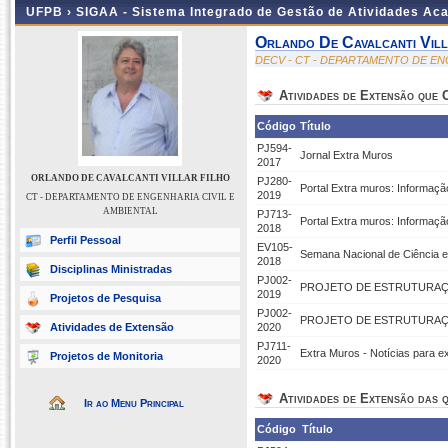
UFPB ›
SIGAA - Sistema Integrado de Gestão de Atividades Ac
Orlando De Cavalcanti Vill
DECV - CT - DEPARTAMENTO DE EN
Atividades de Extensão que
Código
Título
PJ594-
Jornal Extra Muros
2017
ORLANDO DE CAVALCANTI VILLAR FILHO
PJ280-
Portal Extra muros: Informaç
2019
CT - DEPARTAMENTO DE ENGENHARIA CIVIL E
AMBIENTAL
PJ713-
Portal Extra muros: Informaç
2018
Perfil Pessoal
EV105-
Semana Nacional de Ciência 
2018
Disciplinas Ministradas
PJ002-
PROJETO DE ESTRUTURAÇÃO
2019
Projetos de Pesquisa
PJ002-
PROJETO DE ESTRUTURAÇÃ
Atividades de Extensão
2020
PJ711-
Extra Muros - Notícias para e
Projetos de Monitoria
2020
Atividades de Extensão das q
Ir ao Menu Principal
Código
Título