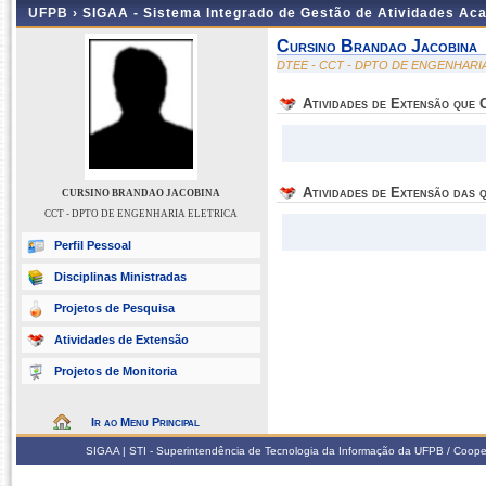
UFPB ›
SIGAA - Sistema Integrado de Gestão de Atividades Ac
Cursino Brandao Jacobina
DTEE - CCT - DPTO DE ENGENHARI
Atividades de Extensão que
Atividades de Extensão das q
CURSINO BRANDAO JACOBINA
CCT - DPTO DE ENGENHARIA ELETRICA
Perfil Pessoal
Disciplinas Ministradas
Projetos de Pesquisa
Atividades de Extensão
Projetos de Monitoria
Ir ao Menu Principal
SIGAA | STI - Superintendência de Tecnologia da Informação da UFPB / Coope