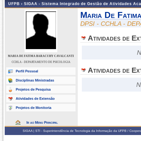
UFPB ›
SIGAA - Sistema Integrado de Gestão de Atividades Ac
Maria De Fatim
DPSI - CCHLA - D
Atividades de E
N
MARIA DE FATIMA BARACUHY CAVALCANTI
CCHLA - DEPARTAMENTO DE PSICOLOGIA
Atividades de Ex
Perfil Pessoal
Disciplinas Ministradas
N
Projetos de Pesquisa
Atividades de Extensão
Projetos de Monitoria
Ir ao Menu Principal
SIGAA | STI - Superintendência de Tecnologia da Informação da UFPB / Coope