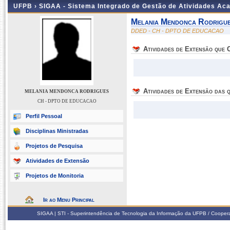
UFPB ›
SIGAA - Sistema Integrado de Gestão de Atividades Ac
Melania Mendonca Rodrigu
DDED - CH - DPTO DE EDUCACAO
Atividades de Extensão que
Atividades de Extensão das q
MELANIA MENDONCA RODRIGUES
CH - DPTO DE EDUCACAO
Perfil Pessoal
Disciplinas Ministradas
Projetos de Pesquisa
Atividades de Extensão
Projetos de Monitoria
Ir ao Menu Principal
SIGAA | STI - Superintendência de Tecnologia da Informação da UFPB / Coope