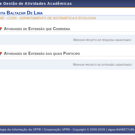
de Gestão de Atividades Acadêmicas
ita Baltazar De Lima
SIE - CCEN - DEPARTAMENTO DE SISTEMÁTICA E ECOLOGIA
Atividades de Extensão que Coordena
Nenhum projeto de pesquisa cadastrado
Atividades de Extensão das quais Participo
Nenhum projeto de extensão cadastrado
ologia da Informação da UFPB / Cooperação UFRN - Copyright © 2006-2026 | sigaa-6d48877c6