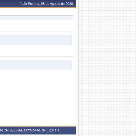
João Pessoa, 05 de Agosto de 2026
6-h2c54.sigaa-6d48877c66-h2c54 |
v26.7.8