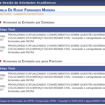
de Gestão de Atividades Acadêmicas
milia De Rodat Fernandes Moreira
 REITORIA - GABINETE DA REITORIA
Atividades de Extensão que Coordena
ódigo
Título
PRODUZINDO E ATUALIZANDO CONHECIMENTOS SOBRE QUESTÃO AGRÁRIA N
J391-
COLOCANDO-OS A SERVIÇO DA SOCIEDADE CIVIL: revisando e cartografando os da
017
fornecidos pelo INCRA
PRODUZINDO E ATUALIZANDO CONHECIMENTOS SOBRE QUESTÃO AGRÁRIA N
J391-
COLOCANDO-OS A SERVIÇO DA SOCIEDADE CIVIL: revisando e cartografando os da
017
fornecidos pelo INCRA
Atividades de Extensão das quais Participo
ódigo
Título
PRODUZINDO E ATUALIZANDO CONHECIMENTOS SOBRE QUESTÃO AGRÁRIA N
J391-
COLOCANDO-OS A SERVIÇO DA SOCIEDADE CIVIL: revisando e cartografando os da
017
fornecidos pelo INCRA
PRODUZINDO E ATUALIZANDO CONHECIMENTOS SOBRE QUESTÃO AGRÁRIA N
J391-
COLOCANDO-OS A SERVIÇO DA SOCIEDADE CIVIL: revisando e cartografando os da
017
fornecidos pelo INCRA
nologia da Informação da UFPB / Cooperação UFRN - Copyright © 2006-2026 | sigaa-6d48877c66