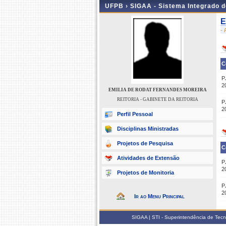
UFPB ›
SIGAA - Sistema Integrado 
E
-
C
P
2
EMILIA DE RODAT FERNANDES MOREIRA
REITORIA - GABINETE DA REITORIA
P
2
Perfil Pessoal
Disciplinas Ministradas
Projetos de Pesquisa
C
Atividades de Extensão
P
2
Projetos de Monitoria
P
2
Ir ao Menu Principal
SIGAA | STI - Superintendência de Tec